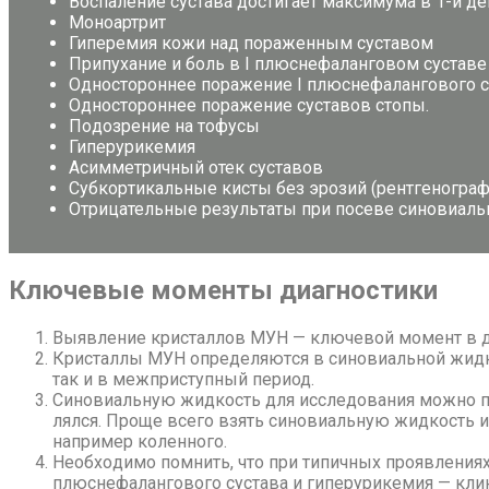
Вос­па­ле­ние су­ста­ва до­сти­га­ет мак­си­му­ма в 1-й д
Мо­но­арт­рит
Ги­пе­ре­мия ко­жи над по­ра­жен­ным су­ста­вом
При­пу­ха­ние и боль в I плюс­не­фа­лан­го­вом су­ста­ве
Од­но­сто­рон­нее по­ра­же­ние I плюс­не­фа­лан­го­во­го с
Од­но­сто­рон­нее по­ра­же­ние су­ста­вов сто­пы.
По­до­зре­ние на то­фу­сы
Ги­пе­ру­ри­ке­мия
Асим­мет­рич­ный отек су­ста­вов
Суб­кор­ти­каль­ные ки­сты без эро­зий (рент­ге­но­гра­ф
От­ри­ца­тель­ные ре­зуль­та­ты при по­се­ве си­но­ви­ал
Клю­че­вые мо­мен­ты ди­а­гно­сти­ки
Вы­яв­ле­ние кри­стал­лов МУН — клю­че­вой мо­мент в ди­
Кри­стал­лы МУН опре­де­ля­ют­ся в си­но­ви­аль­ной жид­ко
так и в меж­при­ступ­ный пе­ри­од.
Си­но­ви­аль­ную жид­кость для ис­сле­до­ва­ния мож­но по­
лял­ся. Про­ще все­го взять си­но­ви­аль­ную жид­кость из 
на­при­мер ко­лен­но­го.
Необ­хо­ди­мо пом­нить, что при ти­пич­ных про­яв­ле­ни­ях
плюс­не­фа­лан­го­во­го су­ста­ва и ги­пе­ру­ри­ке­мия — кли