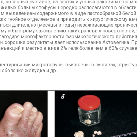
п, ко­лен­ных су­ста­вов, на лок­тях и уш­ных ра­ко­ви­нах, но мо­г
о­жи­лых боль­ных то­фу­сы неред­ко рас­по­ла­га­ют­ся в об­ла­сти
м вы­де­ле­ни­ем со­дер­жи­мо­го в ви­де пас­то­об­раз­ной бе­лой
как гнойное от­де­ля­е­мое и при­во­дить к хи­рур­ги­че­ско­му вме
ать­ся дли­тель­но (ме­ся­цы и го­ды) неза­жи­ва­ю­щие хро­ни­че­
му и быст­ро­му за­жив­ле­нию та­ких ра­не­вых по­верх­но­стей, яв
ла­го­да­ря мно­го­фак­тор­но­сти фар­ма­ко­ло­ги­че­ско­го действи
 хо­ро­шие ре­зуль­та­ты да­ет ис­поль­зо­ва­ние Ак­то­ве­ги­на. Пр
нъ­ек­ций и мест­но в ви­де 2% ге­ля бо­лее чем в 60% слу­ча­ев
­сти­ро­ва­нии мик­ро­то­фу­сы вы­яв­ле­ны в су­ста­вах, струк­ту­р
й обо­лоч­ке же­луд­ка и др.