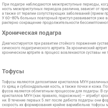
При по­даг­ре на­блю­да­ют­ся меж­при­ступ­ные пе­ри­о­ды, ко­гда
ность меж­при­ступ­ных пе­ри­о­дов раз­лич­на, за­ви­сит от при­ве
а так­же от те­ра­пии со­пут­ству­ю­щих за­боле­ва­ний (при­ем 
У 60–80% боль­ных по­втор­ный при­ступ раз­ви­ва­ет­ся уже в те
рак­тер­но со­кра­ще­ние про­дол­жи­тель­но­сти бес­симп­том­но­го
Хро­ни­че­ская по­даг­ра
Ди­а­гно­сти­ру­ет­ся при раз­ви­тии стойко­го по­ра­же­ния су­с
си­че­ско­го по­даг­ри­че­ско­го арт­ри­та. За хро­ни­че­ский арт­
хро­ни­че­ском арт­ри­те в про­цесс во­вле­ка­ют­ся су­ста­вы не
То­фу­сы
То­фу­сы яв­ля­ют­ся де­по­зи­та­ми кри­стал­лов МУН раз­лич­ны
го хрящ и суб­хон­драль­ная кость, а так­же поч­ки и ко­жа. По­ка
фу­сов яв­ля­ет­ся об­ли­гат­ным про­цес­сом для по­даг­ры. В су­
кри­стал­лов МУН (как пра­ви­ло, под­кож­ные) — ат­ри­бут хро­ни
ни. В те­че­ние пер­вых 5 лет по­сле де­бю­та по­даг­ры они фор
ско­рость их фор­ми­ро­ва­ния крайне ва­ри­а­бель­на: то­фу­сы 