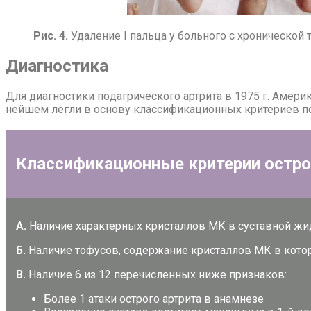
Рис. 4.
Удаление I пальца у больного с хронической т
Ди­а­гно­сти­ка
Для ди­а­гно­сти­ки по­даг­ри­че­ско­го арт­ри­та в 1975 г. Аме­ри
нейшем лег­ли в ос­но­ву клас­си­фи­ка­ци­он­ных кри­те­ри­ев 
Клас­си­фи­ка­ци­он­ные кри­те­рии остро­г
А.
На­ли­чие ха­рак­тер­ных кри­стал­лов МК в су­став­ной жид
Б.
На­ли­чие то­фу­сов, со­дер­жа­ние кри­стал­лов МК в ко­то­
В.
На­ли­чие 6 из 12 пе­ре­чис­лен­ных ни­же при­зна­ков:
Бо­лее 1 ата­ки остро­го арт­ри­та в ана­мне­зе