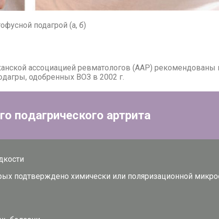
офусной подагрой (а, б)
­кан­ской ас­со­ци­а­ци­ей рев­ма­то­ло­гов (ААР) ре­ко­мен­до­ва­ны
по­даг­ры, одоб­рен­ных ВОЗ в 2002 г.
о по­даг­ри­че­ско­го арт­ри­та
­ко­сти
рых под­твер­жде­но хи­ми­че­ски или по­ля­ри­за­ци­он­ной мик­ро­