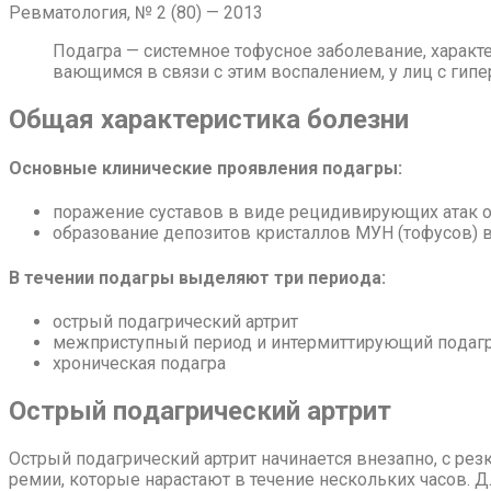
Рев­ма­то­ло­гия, № 2 (80) — 2013
По­даг­ра — си­стем­ное то­фус­ное за­боле­ва­ние, ха­рак­те
ва­ю­щим­ся в свя­зи с этим вос­па­ле­ни­ем, у лиц с ги­пе­
Об­щая ха­рак­те­ри­сти­ка бо­лез­ни
Ос­нов­ные кли­ни­че­ские про­яв­ле­ния по­даг­ры:
по­ра­же­ние су­ста­вов в ви­де ре­ци­ди­ви­ру­ю­щих атак ос
об­ра­зо­ва­ние де­по­зи­тов кри­стал­лов МУН (то­фу­сов) в
В те­че­нии по­даг­ры вы­де­ля­ют три пе­ри­о­да:
ост­рый по­даг­ри­че­ский арт­рит
меж­при­ступ­ный пе­ри­од и ин­тер­мит­ти­ру­ю­щий по­даг­
хро­ни­че­ская по­даг­ра
Ост­рый по­даг­ри­че­ский арт­рит
Ост­рый по­даг­ри­че­ский арт­рит на­чи­на­ет­ся вне­зап­но, с ре
ре­мии, ко­то­рые на­рас­та­ют в те­че­ние несколь­ких ча­сов. Дл