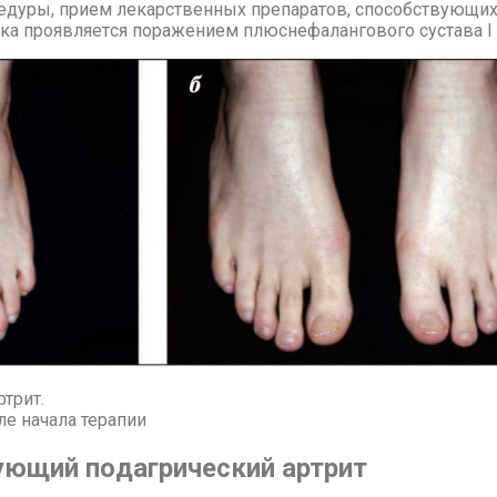
це­ду­ры, при­ем ле­кар­ствен­ных пре­па­ра­тов, спо­соб­ству­ю­щих
а про­яв­ля­ет­ся по­ра­же­ни­ем плюс­не­фа­лан­го­во­го су­ста­ва I
трит.
сле начала терапии
у­ю­щий по­даг­ри­че­ский арт­рит