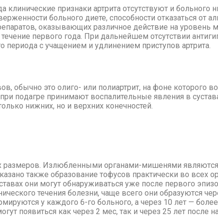
 кли­ни­че­ские при­зна­ки арт­ри­та от­сут­ству­ют и боль­но­го ни
р­жен­но­сти боль­но­го ди­е­те, спо­соб­но­сти от­ка­зать­ся от ал­
пре­па­ра­тов, ока­зы­ва­ю­щих раз­лич­ное действие на уро­вень м
­че­ние пер­во­го го­да. При даль­нейшем от­сут­ствии ан­ти­ги­пе
 пе­ри­о­да с уча­ще­ни­ем и удли­не­ни­ем при­сту­пов арт­ри­та.
та­вов, обыч­но это оли­го- или по­ли­арт­рит, на фоне ко­то­ро­го
рит при по­даг­ре при­ни­ма­ют вос­па­ли­тель­ные яв­ле­ния в су­ста
 толь­ко ниж­них, но и верх­них ко­неч­но­стей.
х раз­ме­ров. Из­люб­лен­ны­ми ор­га­на­ми-ми­ше­ня­ми яв­ля­ют­ся
­за­но так­же об­ра­зо­ва­ние то­фу­сов прак­ти­че­ски во всех ор­г
ста­вах они мо­гут об­на­ру­жи­вать­ся уже по­сле пер­во­го эпи­зо
­че­ско­го те­че­ния бо­лез­ни, ча­ще все­го они об­ра­зу­ют­ся че
­ми­ру­ют­ся у каж­до­го 6-го боль­но­го, а через 10 лет — бо­лее 
мо­гут по­явить­ся как через 2 мес, так и через 25 лет по­сле на