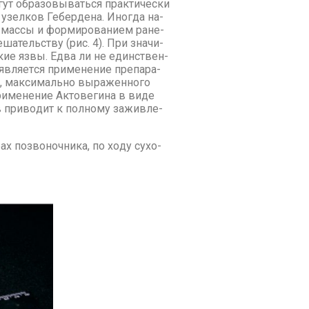
ут об­ра­зо­вы­вать­ся прак­ти­че­ски
 узел­ков Геб­ер­де­на. Ино­гда на­
 мас­сы и фор­ми­ро­ва­ни­ем ра­не­
­ша­тель­ству (рис. 4). При зна­чи­
ские яз­вы. Ед­ва ли не един­ствен­
­ля­ет­ся при­ме­не­ние пре­па­ра­
я, мак­си­маль­но вы­ра­жен­но­го
и­ме­не­ние Ак­то­ве­ги­на в ви­де
 при­во­дит к пол­но­му за­жив­ле­
ах по­зво­ноч­ни­ка, по хо­ду су­хо­