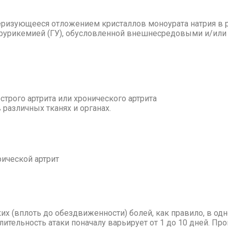
­ри­зу­ю­ще­е­ся от­ло­же­ни­ем кри­стал­лов мо­но­ура­та на­трия в
ру­ри­ке­ми­ей (ГУ), обу­слов­лен­ной внеш­не­сре­до­вы­ми и/или г
тро­го арт­ри­та или хро­ни­че­ско­го арт­ри­та
 раз­лич­ных тка­нях и ор­га­нах.
ри­че­ской арт­рит
з­ких (вплоть до обез­дви­жен­но­сти) бо­лей, как пра­ви­ло, в од­но
и­тель­ность ата­ки по­на­ча­лу ва­рьи­ру­ет от 1 до 10 дней. Про­