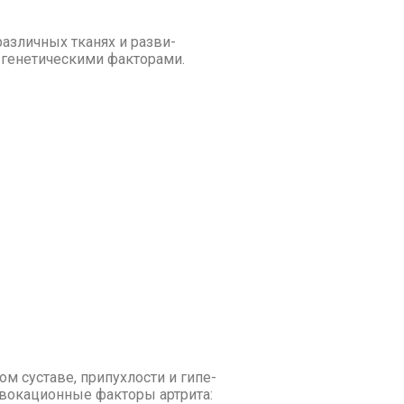
 раз­лич­ных тка­нях и раз­ви­
е­не­ти­че­ски­ми фак­то­ра­ми.
м су­ста­ве, при­пух­ло­сти и ги­пе­
во­ка­ци­он­ные фак­то­ры арт­ри­та: