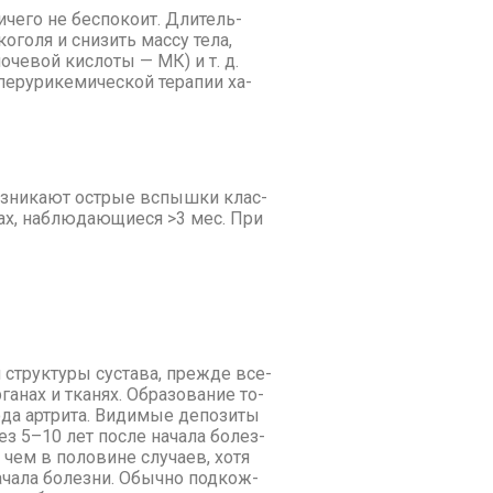
­че­го не бес­по­ко­ит. Дли­тель­
ко­го­ля и сни­зить мас­су те­ла,
о­че­вой кис­ло­ты — МК) и т. д.
­ру­ри­ке­ми­че­ской те­ра­пии ха­
 воз­ни­ка­ют ост­рые вспыш­ки клас­
­вах, на­блю­да­ю­щи­е­ся >3 мес. При
 струк­ту­ры су­ста­ва, преж­де все­
а­нах и тка­нях. Об­ра­зо­ва­ние то­
­да арт­ри­та. Ви­ди­мые де­по­зи­ты
рез 5–10 лет по­сле на­ча­ла бо­лез­
чем в по­ло­вине слу­ча­ев, хо­тя
­ча­ла бо­лез­ни. Обыч­но под­кож­