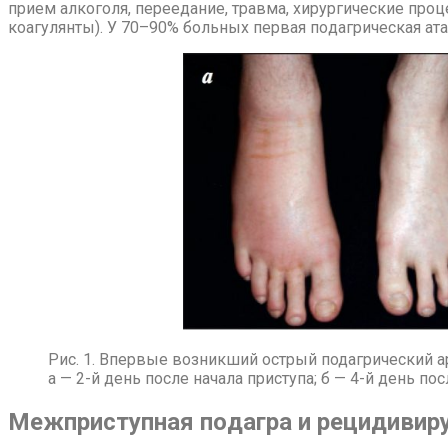
при­ем ал­ко­го­ля, пе­ре­еда­ние, трав­ма, хи­рур­ги­че­ские про­
ко­а­гу­лян­ты). У 70–90% боль­ных пер­вая по­даг­ри­че­ская ата­к
Рис. 1. Впервые возникший острый подагрический ар
а — 2-й день после начала приступа; б — 4-й день по
Меж­при­ступ­ная по­даг­ра и ре­ци­ди­ви­р