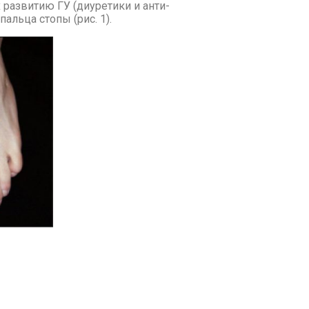
 раз­ви­тию ГУ (ди­у­ре­ти­ки и ан­ти­
 паль­ца сто­пы (рис. 1).