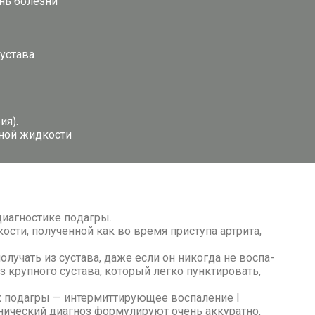
ень бо­лез­ни
у­ста­ва
ия).
ьной жид­ко­сти
а­гно­сти­ке по­даг­ры.
­сти, по­лу­чен­ной как во вре­мя при­сту­па арт­ри­та,
лу­чать из су­ста­ва, да­же ес­ли он ни­ко­гда не вос­па­
круп­но­го су­ста­ва, ко­то­рый лег­ко пунк­ти­ро­вать,
 по­даг­ры — ин­тер­мит­ти­ру­ю­щее вос­па­ле­ние I
­ни­че­ский ди­а­гноз фор­му­ли­ру­ют очень ак­ку­рат­но,