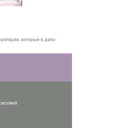
 кри­те­рии, ко­то­рые в даль­
ско­пи­ей.