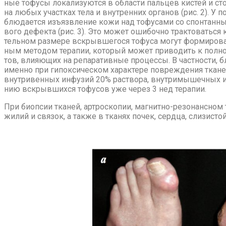
ные то­фу­сы ло­ка­ли­зу­ют­ся в об­ла­сти паль­цев ки­стей и сто
на лю­бых участ­ках те­ла и внут­рен­них ор­га­нов (рис. 2). У п
блю­да­ет­ся изъ­язв­ле­ние ко­жи над то­фу­са­ми со спон­тан­ны
во­го де­фек­та (рис. 3). Это мо­жет оши­боч­но трак­то­вать­ся 
тель­ном раз­ме­ре вскрыв­ше­го­ся то­фу­са мо­гут фор­ми­ро­в
ным ме­то­дом те­ра­пии, ко­то­рый мо­жет при­во­дить к пол­но­
тов, вли­я­ю­щих на ре­па­ра­тив­ные про­цес­сы. В част­но­сти, б
имен­но при ги­по­кси­че­ском ха­рак­те­ре по­вре­жде­ния тка­ней,
внут­ри­вен­ных ин­фу­зий 20% рас­тво­ра, внут­ри­мы­шеч­ных и
нию вскрыв­ших­ся то­фу­сов уже через 3 нед те­ра­пии.
При биоп­сии тка­ней, арт­ро­ско­пии, маг­нит­но-ре­зо­нанс­ном те
жи­лий и свя­зок, а так­же в тка­нях по­чек, серд­ца, сли­зи­сто