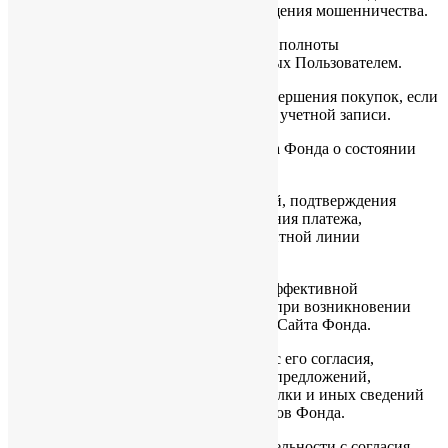
обеспечения безопасности, предотвращения мошенничества.
4.1.5. Подтверждения достоверности и полноты
персональных данных, предоставленных Пользователем.
4.1.6. Создания учетной записи для совершения покупок, если
Пользователь дал согласие на создание учетной записи.
4.1.7. Уведомления Пользователя Сайта Фонда о состоянии
Заказа.
4.1.8. Обработки и получения платежей, подтверждения
налога или налоговых льгот, оспаривания платежа,
определения права на получение кредитной линии
Пользователем.
4.1.9. Предоставления Пользователю эффективной
клиентской и технической поддержки при возникновении
проблем, связанных с использованием Сайта Фонда.
4.1.10. Предоставления Пользователю с его согласия,
обновлений продукции, специальных предложений,
информации о ценах, новостной рассылки и иных сведений
от имени Фонда или от имени партнеров Фонда.
4.1.11. Осуществления рекламной деятельности с согласия