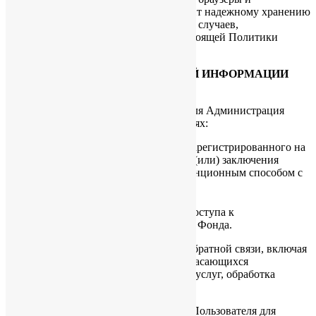
операционные системы и т.д.) подлежит надежному хранению
и нераспространению, за исключением случаев,
предусмотренных в п.п. 5.2. и 5.3. настоящей Политики
конфиденциальности.
4. ЦЕЛИ СБОРА ПЕРСОНАЛЬНОЙ ИНФОРМАЦИИ
ПОЛЬЗОВАТЕЛЯ
4.1. Персональные данные Пользователя Администрация
сайта Фонда может использовать в целях:
4.1.1. Идентификации Пользователя, зарегистрированного на
сайте Фонда, для оформления заказа и (или) заключения
Договора купли-продажи товара дистанционным способом с
Фондом.
4.1.2. Предоставления Пользователю доступа к
персонализированным ресурсам Сайта Фонда.
4.1.3. Установления с Пользователем обратной связи, включая
направление уведомлений, запросов, касающихся
использования Сайта Фонда, оказания услуг, обработка
запросов и заявок от Пользователя.
4.1.4. Определения места нахождения Пользователя для