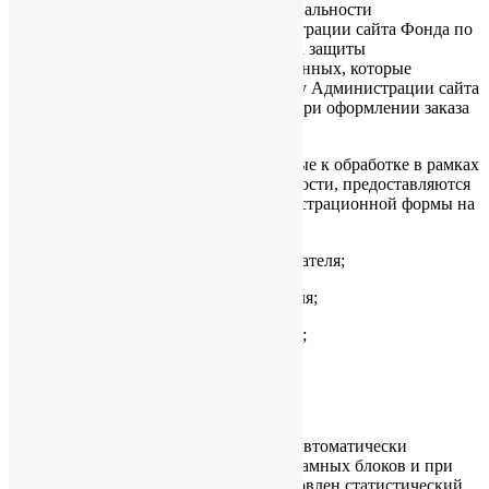
3.1. Настоящая Политика конфиденциальности
устанавливает обязательства Администрации сайта Фонда по
неразглашению и обеспечению режима защиты
конфиденциальности персональных данных, которые
Пользователь предоставляет по запросу Администрации сайта
при регистрации на сайте Фонда или при оформлении заказа
для приобретения Товара.
3.2. Персональные данные, разрешённые к обработке в рамках
настоящей Политики конфиденциальности, предоставляются
Пользователем путём заполнения регистрационной формы на
Сайте Фонда в разделе «Контакты»:
3.2.1. фамилию, имя, отчество Пользователя;
3.2.2. контактный телефон Пользователя;
3.2.3. адрес электронной почты (e-mail);
3.2.4. адрес доставки Товара;
3.2.5. место жительство Пользователя.
3.3. Фонд защищает Данные, которые автоматически
передаются в процессе просмотра рекламных блоков и при
посещении страниц, на которых установлен статистический