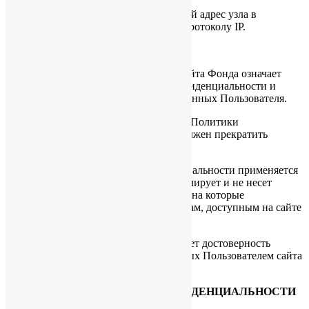
1.1.7. «IP-адрес» — уникальный сетевой адрес узла в
компьютерной сети, построенной по протоколу IP.
2. ОБЩИЕ ПОЛОЖЕНИЯ
2.1. Использование Пользователем сайта Фонда означает
согласие с настоящей Политикой конфиденциальности и
условиями обработки персональных данных Пользователя.
2.2. В случае несогласия с условиями Политики
конфиденциальности Пользователь должен прекратить
использование сайта Фонда.
2.3. Настоящая Политика конфиденциальности применяется
только к сайту Фонда. Фонд не контролирует и не несет
ответственность за сайты третьих лиц, на которые
Пользователь может перейти по ссылкам, доступным на сайте
Фонда.
2.4. Администрация сайта не проверяет достоверность
персональных данных, предоставляемых Пользователем сайта
Фонда.
3. ПРЕДМЕТ ПОЛИТИКИ КОНФИДЕНЦИАЛЬНОСТИ