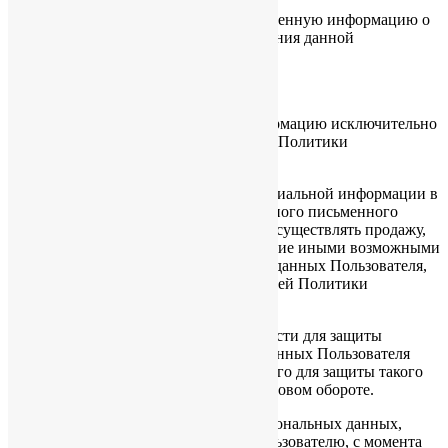
6.1.2. Обновить, дополнить предоставленную информацию о
персональных данных в случае изменения данной
информации.
6.2. Администрация сайта обязана:
6.2.1. Использовать полученную информацию исключительно
для целей, указанных в п. 4 настоящей Политики
конфиденциальности.
6.2.2. Обеспечить хранение конфиденциальной информации в
тайне, не разглашать без предварительного письменного
разрешения Пользователя, а также не осуществлять продажу,
обмен, опубликование, либо разглашение иными возможными
способами переданных персональных данных Пользователя,
за исключением п.п. 5.2. и 5.3. настоящей Политики
Конфиденциальности.
6.2.3. Принимать меры предосторожности для защиты
конфиденциальности персональных данных Пользователя
согласно порядку, обычно используемого для защиты такого
рода информации в существующем деловом обороте.
6.2.4. Осуществить блокирование персональных данных,
относящихся к соответствующему Пользователю, с момента