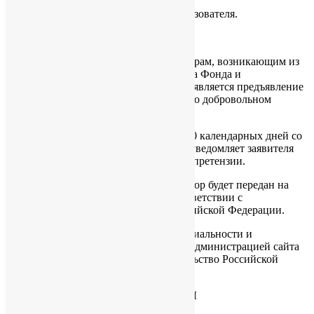
7.2.3. Была разглашена с согласия Пользователя.
8. РАЗРЕШЕНИЕ СПОРОВ
8.1. До обращения в суд с иском по спорам, возникающим из
отношений между Пользователем сайта Фонда и
Администрацией сайта, обязательным является предъявление
претензии (письменного предложения о добровольном
урегулировании спора).
8.2. Получатель претензии в течение 30 календарных дней со
дня получения претензии, письменно уведомляет заявителя
претензии о результатах рассмотрения претензии.
8.3. При не достижении соглашения спор будет передан на
рассмотрение в судебный орган в соответствии с
действующим законодательством Российской Федерации.
8.4. К настоящей Политике конфиденциальности и
отношениям между Пользователем и Администрацией сайта
применяется действующее законодательство Российской
Федерации.
9. ДОПОЛНИТЕЛЬНЫЕ УСЛОВИЯ