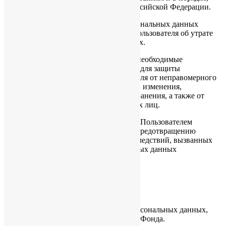
установленным законодательством Российской Федерации.
5.4. При утрате или разглашении персональных данных
Администрация сайта информирует Пользователя об утрате
или разглашении персональных данных.
5.5. Администрация сайта принимает необходимые
организационные и технические меры для защиты
персональной информации Пользователя от неправомерного
или случайного доступа, уничтожения, изменения,
блокирования, копирования, распространения, а также от
иных неправомерных действий третьих лиц.
5.6. Администрация сайта совместно с Пользователем
принимает все необходимые меры по предотвращению
убытков или иных отрицательных последствий, вызванных
утратой или разглашением персональных данных
Пользователя.
6. ОБЯЗАТЕЛЬСТВА СТОРОН
6.1. Пользователь обязан:
6.1.1. Предоставить информацию о персональных данных,
необходимую для пользования Сайтом Фонда.