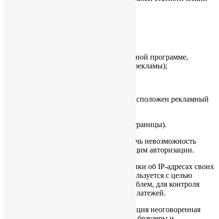
скрипт системы («пиксель»):
· IP адрес;
· информация из cookies;
· информация о браузере (или иной программе,
которая осуществляет доступ к показу рекламы);
· время доступа;
· адрес страницы, на которой расположен рекламный
блок;
· реферер (адрес предыдущей страницы).
3.3.1. Отключение cookies может повлечь невозможность
доступа к частям сайта Фонда, требующим авторизации.
3.3.2. Фонд осуществляет сбор статистики об IP-адресах своих
посетителей. Данная информация используется с целью
выявления и решения технических проблем, для контроля
законности проводимых финансовых платежей.
3.4. Любая иная персональная информация неоговоренная
выше (история покупок, используемые браузеры и