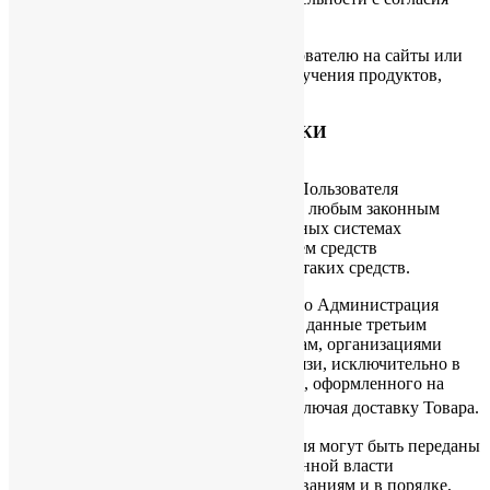
Пользователя.
4.1.12. Предоставления доступа Пользователю на сайты или
сервисы партнеров Фонда с целью получения продуктов,
обновлений и услуг.
5. СПОСОБЫ И СРОКИ ОБРАБОТКИ
ПЕРСОНАЛЬНОЙ
ИНФОРМАЦИИ
5.1. Обработка персональных данных Пользователя
осуществляется без ограничения срока, любым законным
способом, в том числе в информационных системах
персональных данных с использованием средств
автоматизации или без использования таких средств.
5.2. Пользователь соглашается с тем, что Администрация
сайта вправе передавать персональные данные третьим
лицам, в частности, курьерским службам, организациями
почтовой связи, операторам электросвязи, исключительно в
целях выполнения заказа Пользователя, оформленного на
Сайте Фонда « Название магазина», включая доставку Товара.
5.3. Персональные данные Пользователя могут быть переданы
уполномоченным органам государственной власти
Российской Федерации только по основаниям и в порядке,