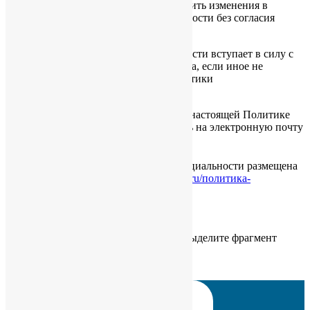
9.1. Администрация сайта вправе вносить изменения в
настоящую Политику конфиденциальности без согласия
Пользователя.
9.2. Новая Политика конфиденциальности вступает в силу с
момента ее размещения на Сайте Фонда, если иное не
предусмотрено новой редакцией Политики
конфиденциальности.
9.3. Все предложения или вопросы по настоящей Политике
конфиденциальности следует сообщать на электронную почту
фонда info@podagra21.ru
9.4. Действующая Политика конфиденциальности размещена
на странице по адресу
www.podagra21.ru/политика-
конфиденциальности
.
Обновлено «25» февраля 2021 г.
Если вы нашли ошибку, пожалуйста, выделите фрагмент
текста и нажмите
Ctrl+Enter
.
1+