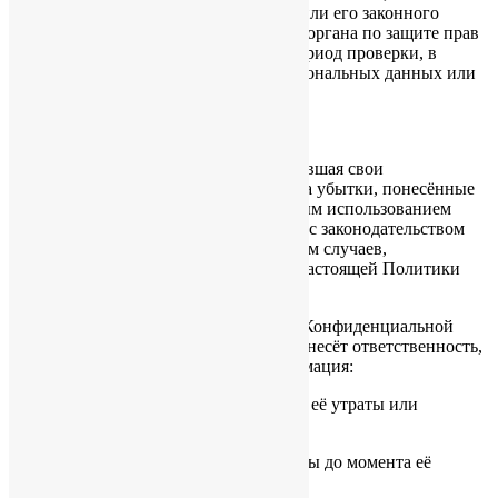
обращения или запроса Пользователя или его законного
представителя либо уполномоченного органа по защите прав
субъектов персональных данных на период проверки, в
случае выявления недостоверных персональных данных или
неправомерных действий.
7. ОТВЕТСТВЕННОСТЬ СТОРОН
7.1. Администрация сайта, не исполнившая свои
обязательства, несёт ответственность за убытки, понесённые
Пользователем в связи с неправомерным использованием
персональных данных, в соответствии с законодательством
Российской Федерации, за исключением случаев,
предусмотренных п.п. 5.2., 5.3. и 7.2. настоящей Политики
Конфиденциальности.
7.2. В случае утраты или разглашения Конфиденциальной
информации Администрация сайта не несёт ответственность,
если данная конфиденциальная информация:
7.2.1. Стала публичным достоянием до её утраты или
разглашения.
7.2.2. Была получена от третьей стороны до момента её
получения Администрацией сайта.