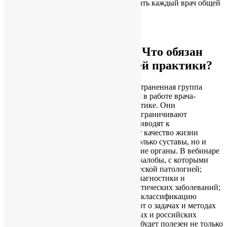
Аксиомы ревматологии. Что обязан знать каждый врач общей
практики?
Билеты
Окт 11
весь день
Аксиомы ревматологии. Что обязан
знать каждый врач общей практики?
Ревматические заболевания — распространенная группа
заболеваний, которая часто встречается в работе врача-
ревматолога и в общей врачебной практике. Они
сопровождаются хронической болью, ограничивают
физическую активность, и зачастую приводят к
инвалидизации, чем ощутимо снижают качество жизни
пациентов. При этом поражаются не только суставы, но и
сердце, легкие, нервная система и другие органы. В вебинаре
эксперт перечисляет наиболее частые жалобы, с которыми
обращаются пациенты с ревматологической патологией;
представляет слушателям принципы диагностики и
дифференциальной диагностики ревматических заболеваний;
подробно рассматривает современную классификацию
данных заболеваний. Слушатели узнают о задачах и методах
лечения, основанных на международных и российских
клинических рекомендациях. Вебинар будет полезен не только