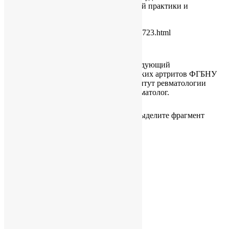
узким специалистам, но и врачам общей практики и
терапевтам.
https://www.rosmedlib.ru/book/14-WEB-0723.html
Елисеев Максим Сергеевич
Кандидат медицинских наук, заведующий
лабораторией микрокристаллических артритов ФГБНУ
«Научно-исследовательский институт ревматологии
имени В.А. Насоновой», врач-ревматолог.
Если вы нашли ошибку, пожалуйста, выделите фрагмент
текста и нажмите
Ctrl+Enter
.
Подробнее
Октябрь 2023
Окт 2023
Подписка
Добавить в календарь Timely
Добавить в Google
Добавить в Outlook
Добавить в Календарь Apple
Добавить в другой календарь
Export to XML