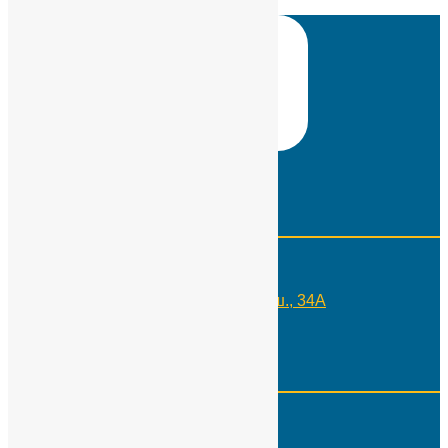
Контакты
Телефон:
+7(495)109-29-10
Адрес:
Москва, Россия, Каширское ш., 34А
Реквизиты
ИНН:
7724566650
КПП:
775001001