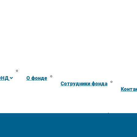
ОНД
О фонде
Сотрудники фонда
Конта
Правовые документы
Отчет о финансовых
Положение о добровольных пожертвованиях