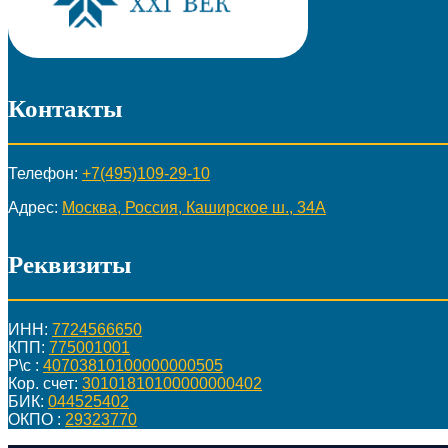
Контакты
Телефон:
+7(495)109-29-10
Адрес:
Москва, Россия, Каширское ш., 34А
Реквизиты
ИНН:
7724566650
КПП:
775001001
Р\с :
40703810100000000505
Кор. счет:
30101810100000000402
БИК:
044525402
ОКПО :
29323770