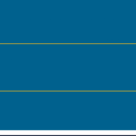
Публичная оферта
Оплата и возврат
Н
Вопросы и ответы
Методические указания
Жизнь с подагрой
ПОЖЕРТВОВАНИЯ
ПРОВ