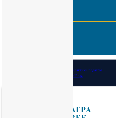
Реквизиты
ИНН:
7724566650
КПП:
775001001
Р\с :
40703810100000000505
Кор. счет:
30101810100000000402
БИК:
044525402
ОКПО :
29323770
© 2026
Медицинский фонд лечения и профилактики подагры
|
Designed by:
Theme Freesia
| Powered by:
WordPress
Спасибо!
Теперь редакторы в курсе.
Закрыть