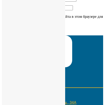
Сайт
Сохранить моё имя, email и адрес сайта в этом браузере для
последующих моих комментариев.
Контакты
Телефон:
+7(495)109-29-10
Адрес:
Москва, Россия, Каширское ш., 34А