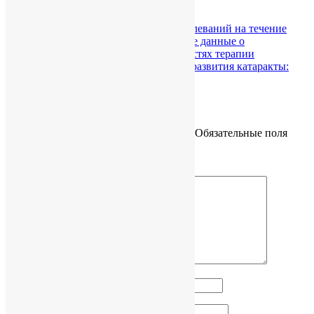
Фибрилляция предсердий
←
Влияние сопутствующих заболеваний на течение
подагры и гиперурикемии: новые данные о
распространенности и возможностях терапии
Связь между подагрой и риском развития катаракты:
метаанализ
→
Добавить комментарий
Ваш адрес email не будет опубликован.
Обязательные поля
помечены
*
Комментарий
*
Имя
*
Email
*