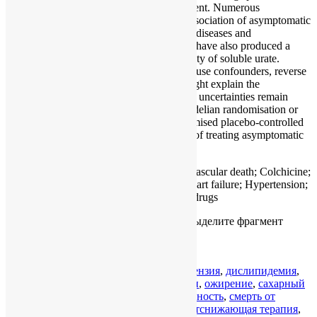
their treatment, also impact gout management. Numerous
epidemiological studies have shown the association of asymptomatic
hyperuricaemia with the above-mentioned diseases and
cardiovascular risk factors. Animal studies have also produced a
mechanistic approach to the vascular toxicity of soluble urate.
However, causality remains uncertain because confounders, reverse
causality or common etiological factors might explain the
epidemiological results. Additionally, these uncertainties remain
unsolved despite recent studies using Mendelian randomisation or
therapeutic approaches. Thus, large randomised placebo-controlled
trials are still needed to assess the benefits of treating asymptomatic
hyperuricaemia.
KEYWORDS:
Atrial fibrillation; Cardiovascular death; Colchicine;
Coronary heart disease; Dyslipidaemia; Heart failure; Hypertension;
Obesity; Type-2 diabetes; Urate-lowering drugs
Если вы нашли ошибку, пожалуйста, выделите фрагмент
текста и нажмите
Ctrl+Enter
.
0
Category :
В мире
артериальная гипертензия
,
дислипидемия
,
ишемическая болезнь сердца
,
колхицин
,
ожирение
,
сахарный
диабет 2-го типа
,
сердечная недостаточность
,
смерть от
сердечно-сосудистых заболеваний
,
уратснижающая терапия
,