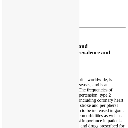
Bardin T
,
Richette P
.
Author information
BMC Med.
2017 Jul 3;15(1):123.
doi: 10.1186/s12916-017-0890-9.
Impact of comorbidities on gout and
hyperuricaemia: an update on prevalence and
treatment options.
Gout, the most prevalent inflammatory arthritis worldwide, is
associated with cardiovascular and renal diseases, and is an
independent predictor of premature death. The frequencies of
obesity, chronic kidney disease (CKD), hypertension, type 2
diabetes, dyslipidaemias, cardiac diseases (including coronary heart
disease, heart failure and atrial fibrillation), stroke and peripheral
arterial disease have been repeatedly shown to be increased in gout.
Therefore, the screening and care of these comorbidities as well as
of cardiovascular risk factors are of outmost importance in patients
with gout. Comorbidities, especially CKD, and drugs prescribed for