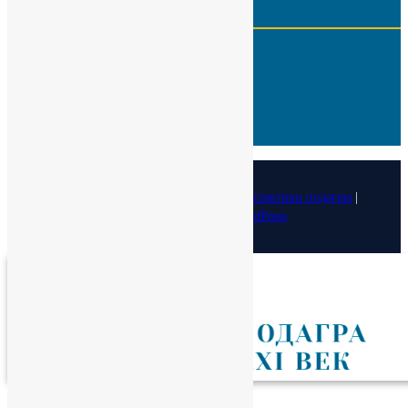
ИНН:
7724566650
КПП:
775001001
Р\с :
40703810100000000505
Кор. счет:
30101810100000000402
БИК:
044525402
ОКПО :
29323770
© 2026
Медицинский фонд лечения и профилактики подагры
|
Designed by:
Theme Freesia
| Powered by:
WordPress
Спасибо!
Теперь редакторы в курсе.
Закрыть