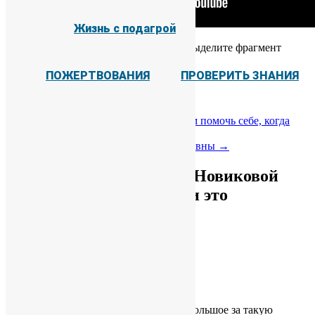
Проверить знания
Жизнь с подагрой
Если вы нашли ошибку, пожалуйста, выделите фрагмент
текста и нажмите
Ctrl+Enter
.
ПОЖЕРТВОВАНИЯ
ПРОВЕРИТЬ ЗНАНИЯ
3+
Category :
В мире
←
Лекция Новиковой А.М.: «Чем помочь себе, когда
очень больно»
Лекция Чикиной Марии Николаевны
→
One thought on “Лекция Новиковой
А.М.: «Подагра. Неужели это
навсегда?»”
Алексей
:
16.09.2022 в 19:28
Очень познавательно! Спасибо большое за такую