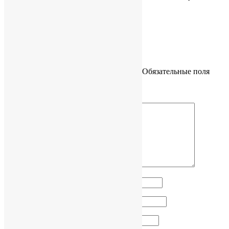
разумную консультацию!
1+
Ответить
Добавить комментарий
Ваш адрес email не будет опубликован.
Обязательные поля
помечены
*
Комментарий
*
Имя
*
Email
*
Сайт