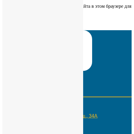
Сохранить моё имя, email и адрес сайта в этом браузере для
последующих моих комментариев.
Контакты
Телефон:
+7(495)109-29-10
Адрес:
Москва, Россия, Каширское ш., 34А
Реквизиты