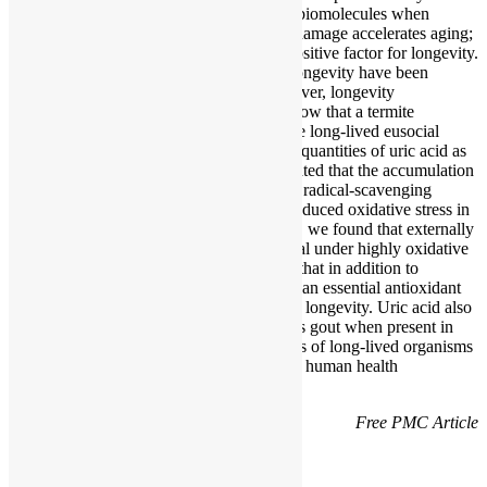
organisms and cause oxidative damage to biomolecules when
present in excess. Accumulated oxidative damage accelerates aging;
enhanced antioxidant capacity may be a positive factor for longevity.
Recently, numerous studies of aging and longevity have been
performed using short-lived animals, however, longevity
mechanisms remain unknown. Here we show that a termite
Reticulitermes speratus that is thought to be long-lived eusocial
insect than other solitary insects uses large quantities of uric acid as
an antioxidant against ROS. We demonstrated that the accumulation
of uric acid considerably increases the free radical-scavenging
activity and resistance against ultraviolet-induced oxidative stress in
laboratory-maintained termites. In addition, we found that externally
administered uric acid aided termite survival under highly oxidative
conditions. The present data demonstrates that in addition to
nutritional and metabolic roles, uric acid is an essential antioxidant
for survival and contributes significantly to longevity. Uric acid also
plays important roles in primates but causes gout when present in
excess in humans. Further longevity studies of long-lived organisms
may provide important breakthroughs with human health
applications.
Free PMC Article