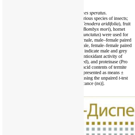
Fig 1
Strong antioxidants in termites
Reticulitermes speratus
.
(A) Free radical scavenging activities in various species of insects;
soluble extracts from
R
.
speratus
, mantis (
Tenodera aridifolia
), fruit
fly (
Drosophila melanogaster
), silkworm (
Bombyx mori
), hornet
(
Vespa simillima
) and ant (
Pristomyrmex punctatus
) were used for
DPPH radical scavenging assays. Male–female, male–female paired
young primary reproductives; Female–female, female–female paired
young primary reproductives. Black boxes indicate male and grey
boxes indicate female (n = 3–6). (B) The antioxidant activity of
termite soldiers after the control, heat (boiled), and proteinase (Pro
K) treatments (n = 3–6). (C) The ascorbic acid contents of termite
workers and soldiers (n = 3). (D) Data are presented as means ±
s.e.m. Statistical significance was assayed using the unpaired
t
-test
followed by Holm’s adjustment [no significance (ns)].
Спонсор выпуска новостей