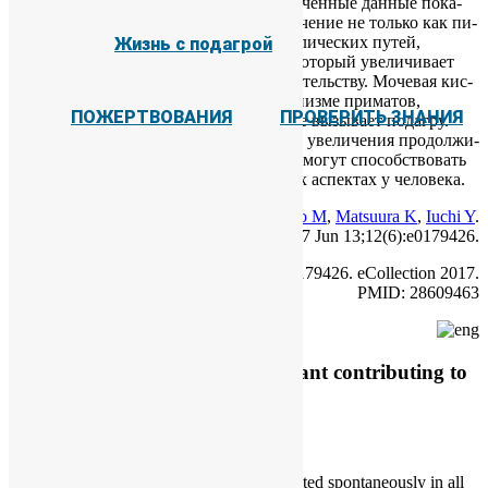
вы­со­ко­го ок­си­да­тив­но­го стрес­са. По­лу­чен­ные дан­ные по­ка­
зы­ва­ют, что мо­че­вая кис­ло­та име­ет зна­че­ние не толь­ко как пи­
Проверить знания
та­тель­ное ве­ще­ство и участ­ник ме­та­бо­ли­че­ских пу­тей,
Жизнь с подагрой
но и как неза­ме­ни­мый ан­ти­ок­си­дант, ко­то­рый уве­ли­чи­ва­ет
вы­жи­ва­е­мость и спо­соб­ству­ет дол­го­жи­тель­ству. Мо­че­вая кис­
ло­та так­же иг­ра­ет важ­ную роль в ор­га­низ­ме при­ма­тов,
ПОЖЕРТВОВАНИЯ
ПРОВЕРИТЬ ЗНАНИЯ
но у че­ло­ве­ка в из­бы­точ­ном ко­ли­че­стве вы­зы­ва­ет по­даг­ру.
Даль­ней­шие ис­сле­до­ва­ния ме­ха­низ­мов уве­ли­че­ния про­дол­жи­
тель­но­сти жиз­ни у раз­ных ор­га­низ­мов мо­гут спо­соб­ство­вать
при­ме­не­нию это­го со­еди­не­ния в но­вых ас­пек­тах у че­ло­ве­ка.
Tasaki E
,
Sakurai H
,
Nitao M
,
Matsuura K
,
Iuchi Y
.
PLoS One. 2017 Jun 13;12(6):e0179426.
doi: 10.1371/journal.pone.0179426. eCollection 2017.
PMID: 28609463
Uric acid, an important antioxidant contributing to
survival in termites.
Abstract
Reactive oxygen species (ROS) are generated spontaneously in all