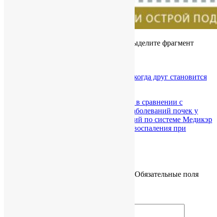
Если вы нашли ошибку, пожалуйста, выделите фрагмент
текста и нажмите
Ctrl+Enter
.
0
Category :
В мире
,
Мочевая кислота — когда друг становится
врагом
←
Эффективность аллопуринола в сравнении с
фебуксостатом в профилактике заболеваний почек у
пожилых людей: анализ обращений по системе Медикэр
Что определяет разный характер воспаления при
подагре?
→
Добавить комментарий
Ваш адрес email не будет опубликован.
Обязательные поля
помечены
*
Комментарий
*