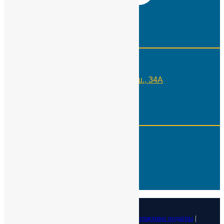
Контакты
Телефон:
+7(495)109-29-10
Адрес:
Москва, Россия, Каширское ш., 34А
Реквизиты
ИНН:
7724566650
КПП:
775001001
Р\с :
40703810100000000505
Кор. счет:
30101810100000000402
БИК:
044525402
ОКПО :
29323770
© 2026
Медицинский фонд лечения и профилактики подагры
|