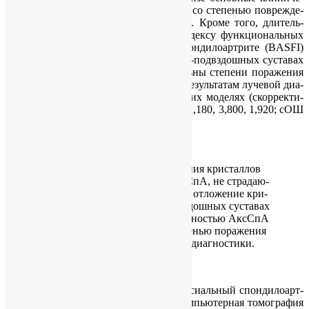
ские по­ка­за­те­ли бы­ли ас­со­ци­и­ро­ва­ны со сте­пе­нью по­вре­жде­
ния крест­цо­во-под­вздош­ных су­ста­вов. Кро­ме то­го, дли­тель­
ность АксСпА, балл по Бат­ско­му ин­дек­су функ­цио­наль­ных
на­ру­ше­ний при ан­ки­ло­зи­ру­ю­щем спон­ди­ло­арт­ри­те (BASFI)
и объ­ем кри­стал­лов МУН в крест­цо­во-под­вздош­ных су­ста­вах
с обе­их сто­ро­ны бы­ли про­пор­цио­наль­ны сте­пе­ни по­ра­же­ния
крест­цо­во-под­вздош­ных су­ста­вов по ре­зуль­та­там лу­че­вой ди­а­
гно­сти­ки в ор­ди­наль­ных ло­ги­сти­че­ских мо­де­лях (скор­рек­ти­
ро­ван­ное от­но­ше­ние шан­сов сле­ва = 1,180, 3,800, 1,920; сОШ
спра­ва = 1,190, 3,034, 1,418; p<0,01).
ВЫВОДЫ
:
ДЭКТ по­ка­за­ла боль­шие от­ло­же­ния кри­стал­лов
МУН в ма­лом та­зе боль­ных АксСпА, не стра­да­ю­
щих по­дагрой. У этих па­ци­ен­тов от­ло­же­ние кри­
стал­лов МУН в крест­цо­во-под­вздош­ных су­ста­вах
бы­ло свя­за­но не толь­ко с дли­тель­но­стью АксСпА
и бал­лом по BASFI, но и со сте­пе­нью по­ра­же­ния
су­ста­вов по ре­зуль­та­там лу­че­вой ди­а­гно­сти­ки.
КЛЮЧЕВЫЕ СЛОВА
:
Ан­ки­ло­зи­ру­ю­щий спон­ди­лит (АС); ак­си­аль­ный спон­ди­ло­арт­
рит (АксСпА); двух­энер­ге­ти­че­ская ком­пью­тер­ная то­мо­гра­фия