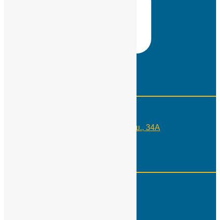
Контакты
Телефон:
+7(495)109-29-10
Адрес:
Москва, Россия, Каширское ш., 34А
Реквизиты
ИНН:
7724566650
КПП:
775001001
Р\с :
40703810100000000505
Кор. счет:
30101810100000000402