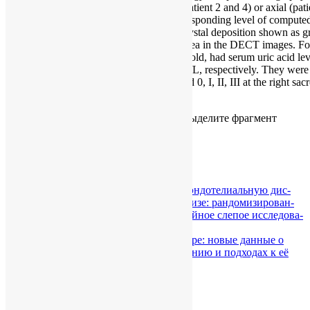
shows the corresponding coronal (patient 2 and 4) or axial (pa
images, and panel d shows the corresponding level of comput
images. A large quantity of MSU crystal deposition shown as g
sacroiliac joint or the surrounding area in the DECT images. Fou
1–4), aged 36, 44, 23, and 27 years old, had serum uric acid le
μmol/L, 572 μmol/L, and 464 μmol/L, respectively. They were g
0, II, III at the left sacroiliac joint and 0, I, II, III at the right sac
on plain radiographs
Если вы нашли ошибку, пожалуйста, выделите фрагмент
текста и нажмите
Ctrl+Enter
.
0
Category :
В мире
←
Воз­дей­ствие фе­бук­со­ста­та на эн­до­те­ли­аль­ную дис­
функ­цию у боль­ных на ге­мо­ди­а­ли­зе: ран­до­ми­зи­ро­ван­
ное пла­це­бо-кон­тро­ли­ру­е­мое двой­ное сле­пое ис­сле­до­ва­
ние
По­ли­мор­физм ABCG2 при по­даг­ре: но­вые дан­ные о
пред­рас­по­ло­жен­но­сти к за­боле­ва­нию и под­хо­дах к её
ле­че­нию.
→
Добавить комментарий