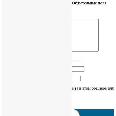
Ваш адрес email не будет опубликован.
Обязательные поля
помечены
*
Комментарий
*
Имя
*
Email
*
Сайт
Сохранить моё имя, email и адрес сайта в этом браузере для
последующих моих комментариев.