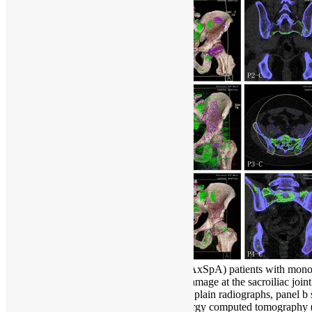
Fig. 2 Four axial spondyloarthritis (AxSpA) patients with mo
crystal and radiographic structural damage at the sacroiliac join
panel a shows the sacroiliac joint on plain radiographs, panel b
dimensional reconstruction dual-energy computed tomography