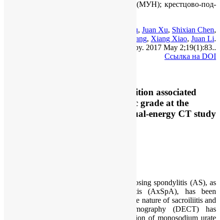
(ДЭКТ); кри­стал­лы мо­но­ура­та на­трия (МУН); крест­цо­во-под­
вздош­ный су­став
Junqing Zhu
,
Aiwu Li
,
Ertao Jia
,
Yi Zhou
,
Juan Xu
,
Shixian Chen
,
Yinger Huang
,
Xiang Xiao
,
Juan Li
.
Arthritis Research & Therapy. 2017 May 2;19(1):83..
Ссылка на DOI
Monosodium urate crystal deposition associated
with the progress of radiographic grade at the
sacroiliac joint in axial SpA: a dual-energy CT study
Abstract
BACKGROUND
:
Previous studies have revealed that ankylosing spondylitis (AS), as
the progenitor of axial spondyloarthritis (AxSpA), has been
characterized by the insidiously progressive nature of sacroiliitis and
spondylitis. Dual-energy computed tomography (DECT) has
recently been used to analyse the deposition of monosodium urate