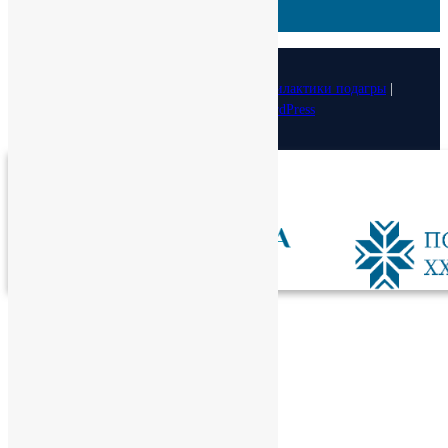
БИК:
044525402
ОКПО :
29323770
© 2026
Медицинский фонд лечения и профилактики подагры
|
Designed by:
Theme Freesia
| Powered by:
WordPress
Спасибо!
Теперь редакторы в курсе.
Закрыть