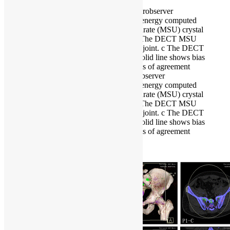
Fig. 1 Bland-Altman plots for interobserver
reproducibility analysis. a The dual-energy computed
tomography (DECT) monosodium urate (MSU) crystal
volume at the left sacroiliac joint. b The DECT MSU
crystal volume at the right sacroiliac joint. c The DECT
MSU crystal volume at the pelvis. Solid line shows bias
and dashed lines show the 95% limits of agreement