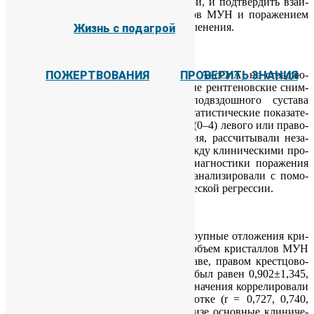
ных АксСпА, не стра­да­ю­щих по­дагрой, и под­твер­дить вза­и­
мо­связь меж­ду от­ло­же­ни­ем кри­стал­лов МУН и по­ра­же­ни­ем
Проверить знания
струк­тур крест­цо­во-под­вздош­но­го со­чле­не­ния.
Жизнь с подагрой
МЕТОДЫ
:
В ис­сле­до­ва­ние на­бра­ли 186 боль­ных АксСпА, не стра­да­ю­
ПОЖЕРТВОВАНИЯ
ПРОВЕРИТЬ ЗНАНИЯ
щих по­дагрой. Бы­ли по­лу­че­ны про­стые рент­ге­нов­ские сним­
ки, ДЭКТ-изо­бра­же­ния крест­цо­во-под­вздош­но­го су­ста­ва
и кли­ни­че­ские ха­рак­те­ри­сти­ки. Все ста­ти­сти­че­ские по­ка­за­те­
ли, свя­зан­ные со сте­пе­нью по­ра­же­ния (0–4) ле­во­го или пра­во­
го крест­цо­во-под­вздош­но­го со­чле­не­ния, рас­счи­ты­ва­ли неза­
ви­си­мо друг от дру­га. Вза­и­мо­связь меж­ду кли­ни­че­ски­ми про­
яв­ле­ни­я­ми и ре­зуль­та­та­ми лу­че­вой ди­а­гно­сти­ки по­ра­же­ния
крест­цо­во-под­вздош­но­го со­чле­не­ния ана­ли­зи­ро­ва­ли с по­мо­
щью би­ва­ри­ат­но­го ана­ли­за и ло­ги­сти­че­ской ре­грес­сии.
РЕЗУЛЬТАТЫ
:
У боль­ных АксСпА бы­ли вы­яв­ле­ны круп­ные от­ло­же­ния кри­
стал­лов МУН в ма­лом та­зе. Сред­ний объ­ем кри­стал­лов МУН
в ле­вом крест­цо­во-под­вздош­ном су­ста­ве, пра­вом крест­цо­во-
под­вздош­ном су­ста­ве и в ма­лом та­зе был ра­вен 0,902±1,345,
1,074±1,878 и 5,272±9,044 см3, и эти зна­че­ния кор­ре­ли­ро­ва­ли
с уров­нем мо­че­вой кис­ло­ты в сы­во­рот­ке (r = 0,727, 0,740,
0,896; p<0,001). В би­ва­ри­ант­ном ана­ли­зе ос­нов­ные кли­ни­че­