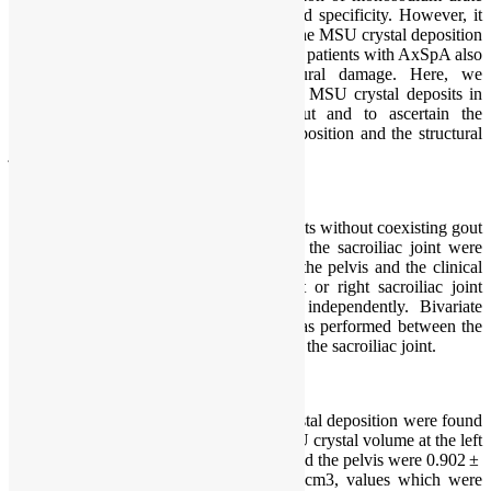
(MSU) crystals with higher sensitivity and specificity. However, it
remains unclear whether the existence of the MSU crystal deposition
detected by DECT at the sacroiliac joint in patients with AxSpA also
is associated with the existing structural damage. Here, we
performed this study to show the DECT MSU crystal deposits in
AxSpA patients without coexisting gout and to ascertain the
relationship between the MSU crystal deposition and the structural
joint damage of sacroiliac joints.
METHODS
:
One hundred and eighty-six AxSpA patients without coexisting gout
were recruited. The plain radiographs of the sacroiliac joint were
obtained, along with the DECT scans at the pelvis and the clinical
variables. All statistics based on the left or right sacroiliac joint
damage grading (0-4) were calculated independently. Bivariate
analysis and ordinal logistic regression was performed between the
clinical features and radiographic grades at the sacroiliac joint.
RESULTS
:
At the pelvis, large quantities of MSU crystal deposition were found
in patients with AxSpA. The average MSU crystal volume at the left
sacroiliac joint, the right sacroiliac joint, and the pelvis were 0.902 ±
1.345, 1.074 ± 1.878, and 5.272 ± 9.044 cm3, values which were