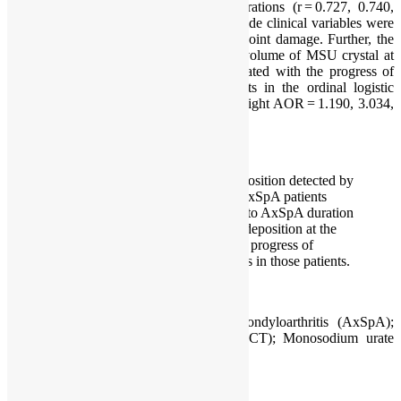
correlated with serum uric acid concentrations (r = 0.727, 0.740,
0.896; p < 0.001). In bivariate analysis, wide clinical variables were
associated with the changes in sacroiliac joint damage. Further, the
AxSpA duration, BASFI score, and the volume of MSU crystal at
both sides of sacroiliac joint were associated with the progress of
radiographic grade at the sacroiliac joints in the ordinal logistic
models (left AOR = 1.180, 3.800, 1.920; right AOR = 1.190, 3.034,
1.418; p < 0.01).
CONCLUSIONS
:
Large quantities of MSU crystal deposition detected by
DECT were found at the pelvis in AxSpA patients
without coexisting gout. In addition to AxSpA duration
and BASFI score, the MSU crystal deposition at the
sacroiliac joint is associated with the progress of
radiographic grade at sacroiliac joints in those patients.
KEYWORDS
:
Ankylosing spondylitis (AS); Axial Spondyloarthritis (AxSpA);
Dual-energy computed tomography (DECT); Monosodium urate
(MSU) crystal; Sacroiliac joint