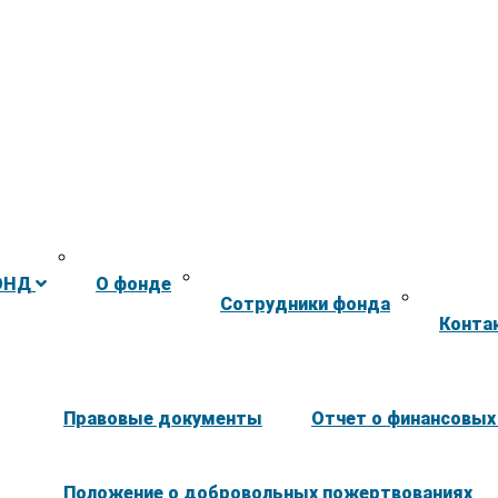
ОНД
О фонде
Сотрудники фонда
Конта
Правовые документы
Отчет о финансовых
Положение о добровольных пожертвованиях