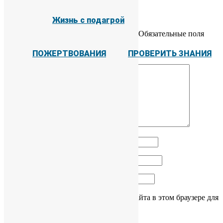
Проверить знания
Добавить комментарий
Жизнь с подагрой
Ваш адрес email не будет опубликован.
Обязательные поля
помечены
*
ПОЖЕРТВОВАНИЯ
ПРОВЕРИТЬ ЗНАНИЯ
Комментарий
*
Имя
*
Email
*
Сайт
Сохранить моё имя, email и адрес сайта в этом браузере для
последующих моих комментариев.