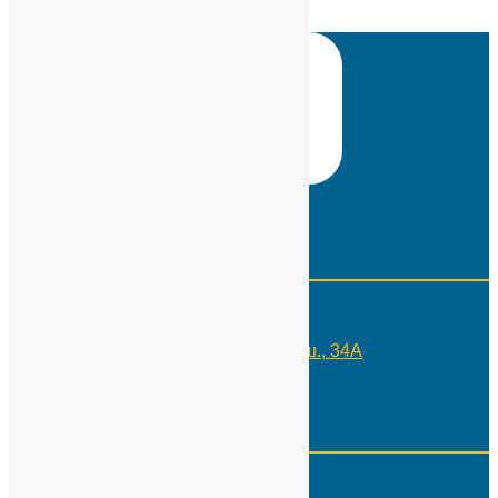
Контакты
Телефон:
+7(495)109-29-10
Адрес:
Москва, Россия, Каширское ш., 34А
Реквизиты
ИНН:
7724566650