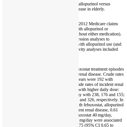
To assess the comparative effectiveness of allopurinol versus
febuxostat for preventing incident renal disease in elderly.
METHODS:
In a retrospective cohort study using 2006-2012 Medicare claims
data, we included patients newly treated with allopurinol or
febuxostat (baseline period of 183 days without either medication).
We used 5:1 propensity-matched Cox regression analyses to
compare the HR of incident renal disease with allopurinol use (and
dose) versus febuxostat (reference). Sensitivity analyses included
multivariable-adjusted regression models.
RESULTS:
There were 31 465 new allopurinol or febuxostat treatment episodes
in 26 443 patients; 8570 ended in incident renal disease. Crude rates
of incident renal disease per 1000 person-years were 192 with
allopurinol versus 338 with febuxostat. Crude rates of incident renal
disease per 1000 person-years were lower with higher daily dose:
allopurinol <200, 200-299 and ≥300 mg/day with 238, 176 and 155;
and febuxostat 40 and 80 mg/day with 341 and 326, respectively. In
propensity-matched analyses, compared with febuxostat, allopurinol
use was associated with lower HR of incident renal disease, 0.61
(95% CI 0.49 to 0.77). Compared with febuxostat 40 mg/day,
allopurinol doses <200, 200-299 and ≥300 mg/day were associated
with lower HR of incident renal disease, 0.75 (95% CI 0.65 to