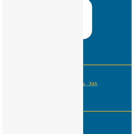
Контакты
Телефон:
+7(495)109-29-10
Адрес:
Москва, Россия, Каширское ш., 34А
Реквизиты
ИНН:
7724566650
КПП:
775001001
Р\с :
40703810100000000505