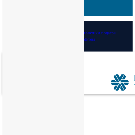
Кор. счет:
30101810100000000402
БИК:
044525402
ОКПО :
29323770
© 2026
Медицинский фонд лечения и профилактики подагры
|
Designed by:
Theme Freesia
| Powered by:
WordPress
Спасибо!
Теперь редакторы в курсе.
Закрыть