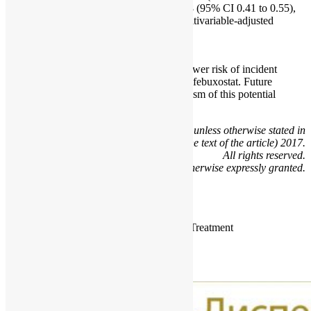
0.86), 0.61 (95% CI 0.52 to 0.73) and 0.48 (95% CI 0.41 to 0.55),
respectively. Sensitivity analyses using multivariable-adjusted
regression confirmed these findings.
CONCLUSIONS:
Allopurinol was associated with a lower risk of incident
renal disease in elderly patients than febuxostat. Future
studies need to examine the mechanism of this potential
renal benefit of allopurinol.
© Article author(s) (or their employer(s) unless otherwise stated in
the text of the article) 2017.
All rights reserved.
No commercial use is permitted unless otherwise expressly granted.
KEYWORDS:
Epidemiology; Gout; Outcomes research; Treatment
Спонсор выпуска новостей