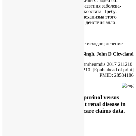
При­ме­не­ние ал­ло­пу­ри­но­ла у по­жи­лых лю­дей со­
про­вож­да­лось мень­шим риском развти­ия за­боле­ва­
ний по­чек, чем при­ме­не­ние фе­бук­со­ста­та. Тре­бу­
ют­ся даль­ней­шие ис­сле­до­ва­ния ме­ха­низ­ма это­го
по­тен­ци­аль­но­го по­ло­жи­тель­но­го дей­ствия ал­ло­
пу­ри­но­ла на функ­цию по­чек.
КЛЮЧЕВЫЕ СЛОВА:
Эпидемиология; подагра; исследование исходов; лечение
Jasvinder A Singh
,
John D Cleveland
Ann Rheum Dis. 2017 Jun 5. pii: annrheumdis-2017-211210.
doi: 10.1136/annrheumdis-2017-211210. [Epub ahead of print]
PMID: 28584186
Comparative effectiveness of allopurinol versus
febuxostat for preventing incident renal disease in
older adults: an analysis of Medicare claims data.
Abstract
OBJECTIVE: