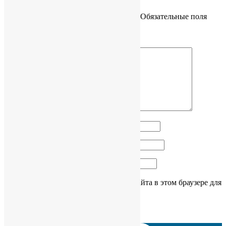
Ваш адрес email не будет опубликован.
Обязательные поля
помечены
*
Комментарий
*
Имя
*
Email
*
Сайт
Сохранить моё имя, email и адрес сайта в этом браузере для
последующих моих комментариев.