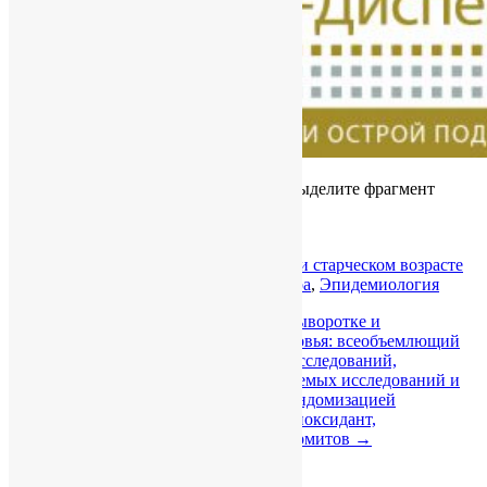
Если вы нашли ошибку, пожалуйста, выделите фрагмент
текста и нажмите
Ctrl+Enter
.
0
Category :
В мире
,
Подагра в пожилом и старческом возрасте
исследование исходов
,
лечение
,
по­даг­ра
,
Эпидемиология
←
Уровень мочевой кислоты в сыворотке и
множественные показатели здоровья: всеобъемлющий
обзор данных наблюдательных исследований,
рандомизированных контролируемых исследований и
исследований с менделевской рандомизацией
Мочевая кислота — важный антиоксидант,
способствующий выживанию термитов
→
Добавить комментарий