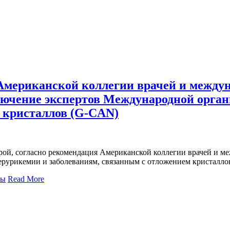
Американской коллегии врачей и межд
лючение экспертов Международной орган
 кристаллов (G-CAN)
ой, со­глас­но ре­ко­мен­да­ция Аме­ри­кан­ской кол­ле­гии вра­чей и меж­
­ру­ри­ке­мии и за­боле­ва­ни­ям, свя­зан­ным с от­ло­же­ни­ем кри­стал
ры
Read More