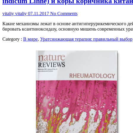
indicum Linne) и коры коричника китай
vitaliy vitaliy
07.11.2017
No Comments
Ка­кие ме­ха­низ­мы ле­жат в ос­но­ве ан­ти­ги­пе­ру­ри­ке­ми­че­ско­го
би­ро­вать ксан­ти­нок­си­да­зу, ос­нов­ную ми­шень совре­мен­ных ура
Category :
В мире
,
Уратснижающая терапия: правильный выбор