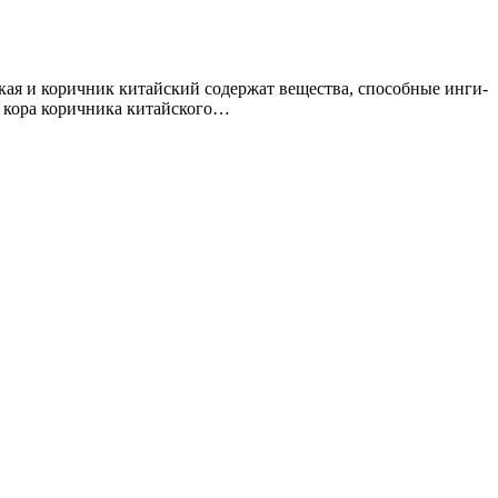
­ская и ко­рич­ник ки­тай­ский со­дер­жат ве­ще­ства, спо­соб­ные ин­ги­
ко­ра ко­рич­ни­ка ки­тай­ско­го…