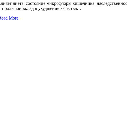
и­я­ет ди­е­та, со­сто­я­ние мик­ро­фло­ры ки­шеч­ни­ка, на­след­ствен­но
о­сят боль­шой вклад в ухуд­ше­ние ка­че­ства…
Read More