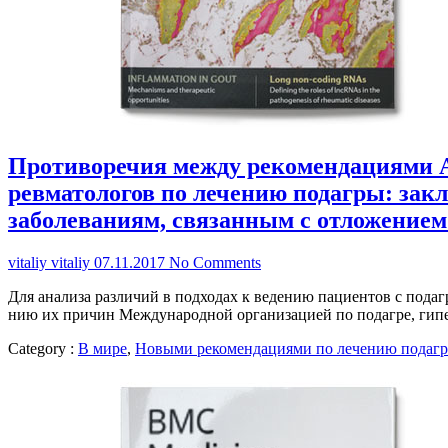
Противоречия между рекомендациями 
ревматологов по лечению подагры: зак
заболеваниям, связанным с отложением
vitaliy vitaliy
07.11.2017
No Comments
Для ана­ли­за раз­ли­чий в под­хо­дах к ве­де­нию па­ци­ен­тов с по­дагр
нию их при­чин Меж­ду­на­род­ной ор­га­ни­за­ци­ей по по­даг­ре, ги­пе
Category :
В мире
,
Новыми рекомендациями по лечению подаг