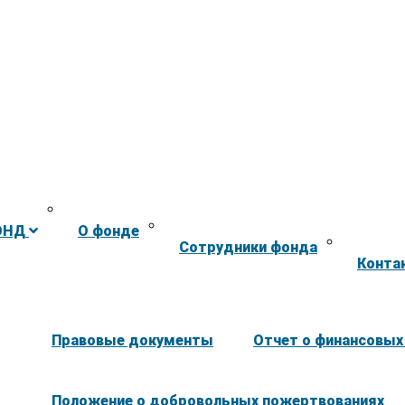
ОНД
О фонде
Сотрудники фонда
Конта
Правовые документы
Отчет о финансовых
Положение о добровольных пожертвованиях