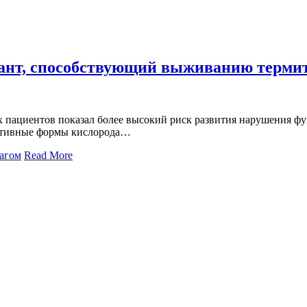
ант, способствующий выживанию терми
пациентов показал более высокий риск развития нарушения фун
ив­ные фор­мы кис­ло­ро­да…
рагом
Read More