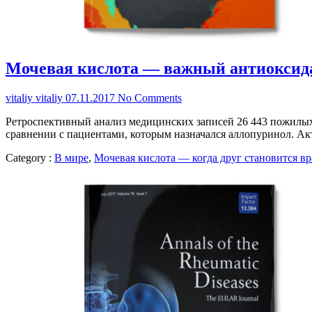
Мочевая кислота — важный антиоксид
vitaliy vitaliy
07.11.2017
No Comments
Ретроспективный анализ медицинских записей 26 443 пожилых 
сравнении с пациентами, которым назначался аллопуринол. Ак­т
Category :
В мире
,
Мочевая кислота — когда друг становится в