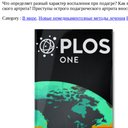
Что опре­де­ля­ет раз­ный ха­рак­тер вос­па­ле­ния при по­даг­ре? Как вл
ско­го арт­ри­та? При­сту­пы остро­го по­даг­ри­че­ско­го арт­ри­та вн
Category :
В мире
,
Новые немедикаментозные методы лечения