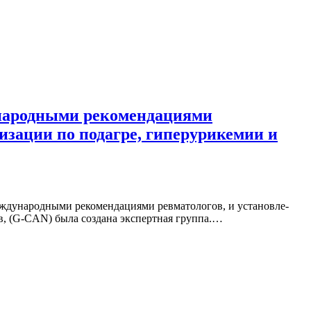
ународными рекомендациями
изации по подагре, гиперурикемии и
ду­на­род­ны­ми ре­ко­мен­да­ци­я­ми рев­ма­то­ло­гов, и уста­нов­ле­
­лов, (G-CAN) бы­ла со­зда­на экс­перт­ная груп­па.…