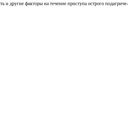
сть и дру­гие фак­то­ры на те­че­ние при­сту­па остро­го по­даг­ри­че­