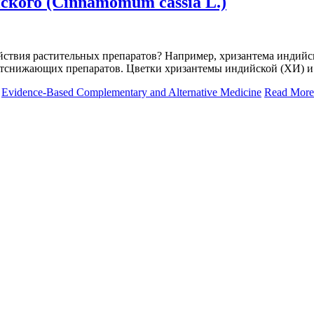
ского (Cinnamomum cassia L.)
 дей­ствия рас­ти­тель­ных пре­па­ра­тов? На­при­мер, хри­зан­те­ма ин­дий
т­сни­жа­ю­щих пре­па­ра­тов. Цвет­ки хри­зан­те­мы ин­дий­ской (ХИ) и 
Evidence-Based Complementary and Alternative Medicine
Read More