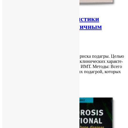
[Клинические характеристики
больных подагрой с различным
индексом массы тела]
vitaliy vitaliy
18.07.2017
No Comments
Цель: Ожи­ре­ние — один из фак­то­ров рис­ка по­даг­ры. Це­лью
на­сто­я­ще­го ис­сле­до­ва­ния бы­ла оцен­ка кли­ни­че­ских ха­рак­те­
ри­стик боль­ных по­дагрой с раз­лич­ным ИМТ. Ме­то­ды: Все­го
в ис­сле­до­ва­ние вклю­чи­ли 5 104 боль­ных по­дагрой, ко­то­рых
раз­де­ли­ли на три груп­пы со­глас­но…
Category :
В мире
Read More