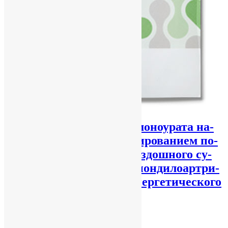
От­ло­же­ние кри­стал­лов мо­но­ура­та на­
трия свя­за­но с про­грес­си­ро­ва­ни­ем по­
ра­же­ния крест­цо­во-под­вздош­но­го су­
ста­ва при ак­си­аль­ном спон­ди­ло­арт­ри­
те по ре­зуль­та­там двух­энер­ге­ти­че­ско­го
КТ-ска­ни­ро­ва­ния
vitaliy vitaliy
18.07.2017
No Comments