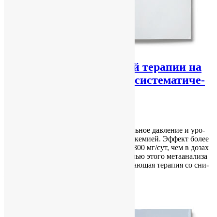
Вли­я­ние урат­сни­жа­ю­щей те­ра­пии на
ар­те­ри­аль­ное дав­ле­ние: си­сте­ма­ти­че­
ский об­зор и ме­та­а­на­лиз
vitaliy vitaliy
18.07.2017
No Comments
Те­ра­пия колхицином сни­жа­ет ар­те­ри­аль­ное дав­ле­ние и уро­
вень кре­а­ти­ни­на у боль­ных с ги­пе­ру­ри­ке­ми­ей. Эф­фект бо­лее
вы­ра­жен для кол­хи­ци­на в до­зах ме­нее 300 мг/сут, чем в до­зах
бо­лее 300мг/сут. ПРЕДПОСЫЛКИ Це­лью это­го ме­та­а­на­ли­за
бы­ло опре­де­лить, свя­за­на ли урат­сни­жа­ю­щая те­ра­пия со сни­
же­ни­ем…
Category :
В мире
Read More