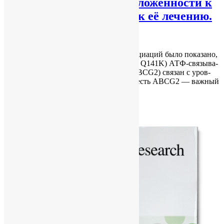
вые дан­ные о пред­рас­по­ло­жен­но­сти к
за­боле­ва­нию и под­хо­дах к её ле­че­нию.
vitaliy vitaliy
18.07.2017
No Comments
В пол­но­ге­ном­ном ис­сле­до­ва­нии ас­со­ци­а­ций бы­ло по­ка­за­но,
что обыч­ный по­ли­мор­физм (rs2231142, Q141K) АТФ-свя­зы­ва­
ю­ще­го кас­сет­но­го транс­пор­те­ра G2 (ABCG2) свя­зан с уров­
нем мо­че­вой кис­ло­ты в сы­во­рот­ке, то есть ABCG2 — важ­ный
транс­пор­тер…
Category :
В мире
Read More