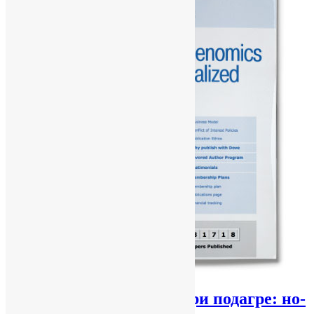
По­ли­мор­физм ABCG2 при по­даг­ре: но­