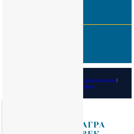
Реквизиты
ИНН:
7724566650
КПП:
775001001
Р\с :
40703810100000000505
Кор. счет:
30101810100000000402
БИК:
044525402
ОКПО :
29323770
© 2026
Медицинский фонд лечения и профилактики подагры
|
Designed by:
Theme Freesia
| Powered by:
WordPress