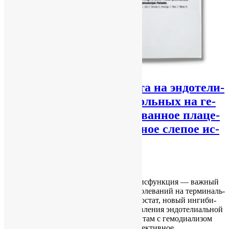
Воз­дей­ствие фе­бук­со­ста­та на эн­до­те­ли­
аль­ную дис­функ­цию у боль­ных на ге­
мо­ди­а­ли­зе: ран­до­ми­зи­ро­ван­ное пла­це­
бо-кон­тро­ли­ру­е­мое двой­ное сле­пое ис­
сле­до­ва­ние
vitaliy vitaliy
18.07.2017
No Comments
ПРЕДПОСЫЛКИ: Эн­до­те­ли­аль­ная дис­функ­ция — важ­ный
фак­тор рис­ка сер­деч­но-со­су­ди­стых за­боле­ва­ний на тер­ми­наль­
ной ста­дии за­боле­ва­ния по­чек. Фе­бук­со­стат, но­вый ин­ги­би­
тор ксан­ти­нок­си­да­зы, умень­ша­ет про­яв­ле­ния эн­до­те­ли­аль­ной
дис­функ­ции; од­на­ко дан­ные по па­ци­ен­там с ге­мо­ди­а­ли­зом
все еще огра­ни­че­ны. МЕТОДЫ: Про­спек­тив­ное…