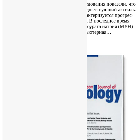
ПРЕДПОСЫЛКИ: Преды­ду­щие ис­сле­до­ва­ния по­ка­за­ли, что
ан­ки­ло­зи­ру­ю­щий спон­ди­лит (АС), пред­ше­ству­ю­щий ак­си­аль­
но­му спон­ди­ло­арт­ри­ту (Акс СпА), ха­рак­те­ри­зу­ет­ся про­грес­
си­ро­ва­ни­ем са­кро­и­ле­и­та и спон­ди­ли­та. В по­след­нее вре­мя
для ана­ли­за от­ло­же­ния кри­стал­лов мо­но­ура­та на­трия (МУН)
ис­поль­зу­ет­ся двух­энер­ге­ти­че­ская ком­пью­тер­ная…
Category :
В мире
Read More