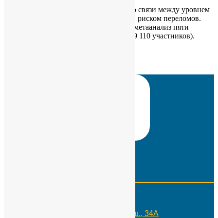
Существуют противоречивые мнения о связи между уровнем
мочевой кислоты в сыворотке (МКС) и риском переломов.
Мы провели систематический обзор и метаанализ пяти
проспективных исследований (всего 29 110 участников).
Результаты показали, что…
Category :
В мире
Read More
Страница 4 из 4
«
1
2
3
4
Контакты
Телефон:
+7(495)109-29-10
Адрес:
Москва, Россия, Каширское ш., 34А