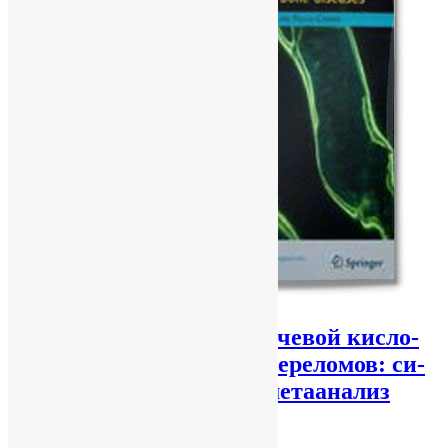
Связь меж­ду уров­нем мо­че­вой кис­ло­
ты в сы­во­рот­ке и риск пе­ре­ло­мов: си­
сте­ма­ти­че­ский об­зор и ме­та­а­на­лиз
vitaliy vitaliy
17.07.2017
No Comments